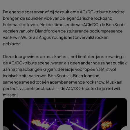
De energie spat ervan af bij deze ultieme AC/DC-tribute band: ze
brengen de sound en vibe van de legendarische rockband
helemaal tot leven. Met de ritmesectie van ACinDC, de Bon Scott-
vocalen van John Blandford en de stuiterende podiumpresence
van Erwin Wuite als Angus Young is het onvervalst rocken
geblazen.
Deze doorgewinterde muzikanten, met tientallen jaren ervaring in
de AC/DC-tribute scene, weten als geen ander hoe ze het publiek
aan het headbangen krijgen. Bereid je voor op een setlist vol
iconische hits van zowel Bon Scott als Brian Johnson,
samengesmeed tot één adembenemende rockshow. Muzikaal
perfect, visueel spectaculair – dé AC/DC-tribute die je niet wilt
missen!