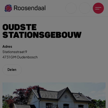
OUDSTE
STATIONSGEBOUW
Adres
Stationsstraat 9
Zoeksuggesties
4731 GM Oudenbosch
UITagenda
Wandelen
Delen
Fietsen
Winkeltijden en koopzondagen