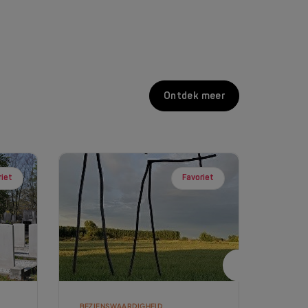
Ontdek meer
riet
Favoriet
BEZIENSWAARDIGHEID
RUSTP