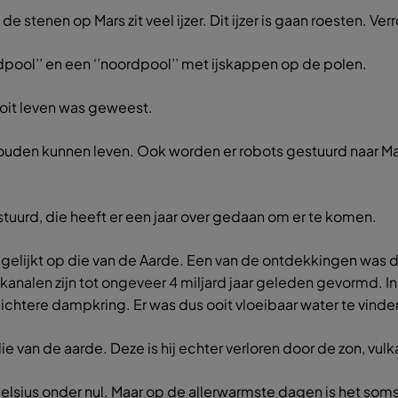
stenen op Mars zit veel ijzer. Dit ijzer is gaan roesten. Verro
idpool’’ en een ‘’noordpool’’ met ijskappen op de polen.
oit leven was geweest.
ouden kunnen leven. Ook worden er robots gestuurd naar Mars o
urd, die heeft er een jaar over gedaan om er te komen.
 gelijkt op die van de Aarde. Een van de ontdekkingen was 
analen zijn tot ongeveer 4 miljard jaar geleden gevormd. In
ichtere dampkring. Er was dus ooit vloeibaar water te vinde
e van de aarde. Deze is hij echter verloren door de zon, vu
elsius onder nul. Maar op de allerwarmste dagen is het som