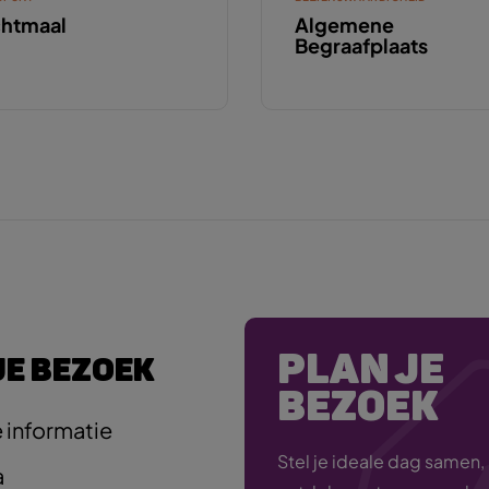
htmaal
Algemene
Begraafplaats
PLAN JE
JE BEZOEK
BEZOEK
 informatie
Stel je ideale dag samen,
a