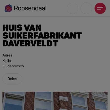
HUIS VAN
SUIKERFABRIKANT
DAVERVELDT
Zoeksuggesties
Adres
Kade
UITagenda
Oudenbosch
Wandelen
Fietsen
Delen
Winkeltijden en koopzondagen