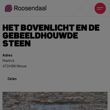
HET BOVENLICHT EN DE
GEBEELDHOUWDE
STEEN
Zoeksuggesties
Adres
Markt 6
UITagenda
4724 BK Wouw
Wandelen
Fietsen
Delen
Winkeltijden en koopzondagen