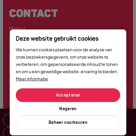
CONTACT
Markt 6
4701 PE Roosendaal
Deze website gebruikt cookies
We kunnen cookies plaatsen voor de analyse van
onze bezoekersgegevens, om onze website te
0165 - 55 44 00
verbeteren, om gepersonaliseerde inhoud te tonen
info@roosendaalcitymarketing.nl
en om u een geweldige website-ervaring te bieden.
Meer informatie
Volg ons
Accepteren
Negeren
Delen
Beheer voorkeuren
© Copyright 2026 City Marketing Roosendaal
-
Alle rechten voorbehouden
Favoriet