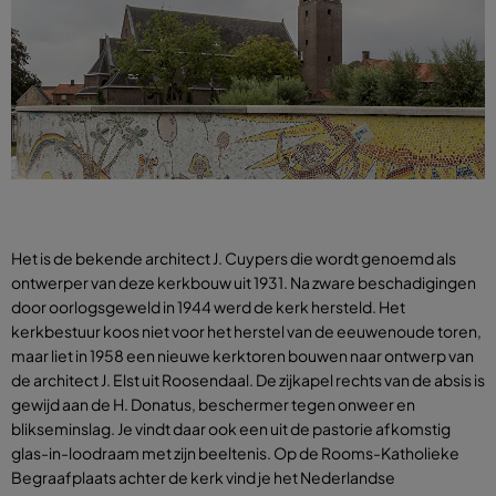
Het is de bekende architect J. Cuypers die wordt genoemd als
ontwerper van deze kerkbouw uit 1931. Na zware beschadigingen
door oorlogsgeweld in 1944 werd de kerk hersteld. Het
kerkbestuur koos niet voor het herstel van de eeuwenoude toren,
maar liet in 1958 een nieuwe kerktoren bouwen naar ontwerp van
de architect J. Elst uit Roosendaal. De zijkapel rechts van de absis is
gewijd aan de H. Donatus, beschermer tegen onweer en
blikseminslag. Je vindt daar ook een uit de pastorie afkomstig
glas-in-loodraam met zijn beeltenis. Op de Rooms-Katholieke
Begraafplaats achter de kerk vind je het Nederlandse