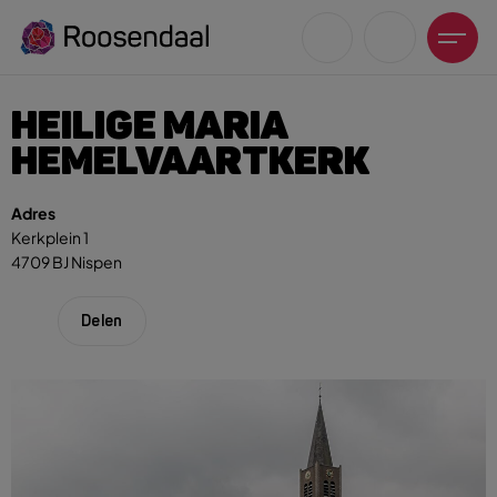
HEILIGE MARIA
HEMELVAARTKERK
Adres
Kerkplein 1
Zoeksuggesties
4709 BJ Nispen
UITagenda
Wandelen
Delen
Fietsen
Winkeltijden en koopzondagen