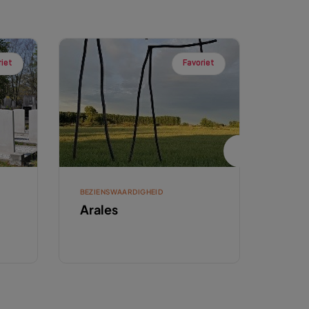
riet
Favoriet
BEZIENSWAARDIGHEID
RUSTP
Arales
Asp