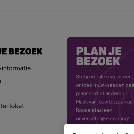
PLAN JE
JE BEZOEK
BEZOEK
 informatie
Stel je ideale dag samen,
a
ontdek must-sees en deel
plannen met anderen.
Maak van jouw bezoek aa
tenloket
Roosendaal een
onvergetelijke ervaring!