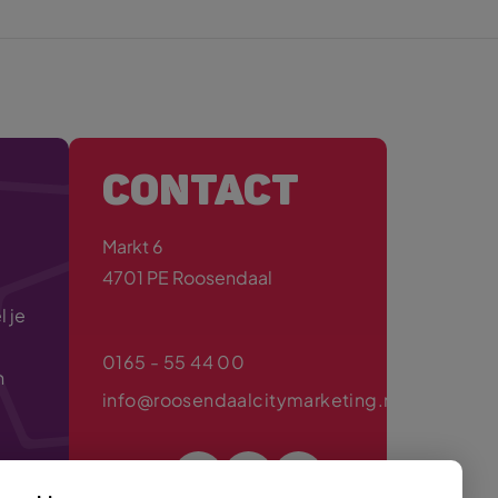
CONTACT
Markt 6
4701 PE Roosendaal
 je
0165 - 55 44 00
n
info@roosendaalcitymarketing.nl
Volg ons