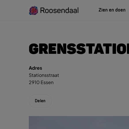
Zien en doen
ZIEN EN
LEREN
GRENSSTATIO
Adres
Zoeksug
UITagenda
Studeren in Roosendaal
Stationsstraat
UITag
Wandelen
INTROosendaal
2910 Essen
Wand
Eten & Drinken
Fiets
Activiteiten
Winke
Delen
Plan je bezoek