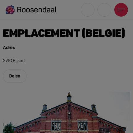
EMPLACEMENT (BELGIE)
Adres
2910 Essen
Zoeksuggesties
UITagenda
Delen
Wandelen
Fietsen
Winkeltijden en koopzondagen