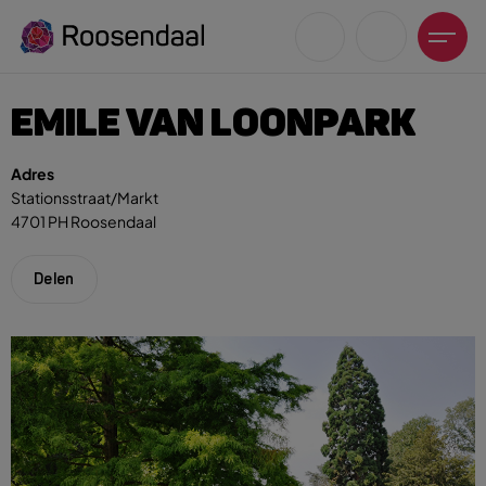
EMILE VAN LOONPARK
Adres
Stationsstraat/Markt
4701 PH Roosendaal
Zoeksuggesties
UITagenda
Delen
Wandelen
Fietsen
Winkeltijden en koopzondagen