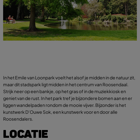
In het Emile van Loonpark voelt het alsof je midden in de natuur zit,
maar dit stadspark ligt midden in het centrum van Roosendaal.
Strijk neer op een bankje, op het gras of in de muziekkiosk en
geniet van de rust. In het park tref je bijzondere bomen aan en er
liggen wandelpaden rondom de mooie vijver. Bijzonder is het
kunstwerk D’Ouwe Sok, een kunstwerk voor en door alle
Roosendalers.
LOCATIE