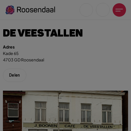
DE VEESTALLEN
Adres
Kade 65
4703 GD Roosendaal
Zoeksuggesties
UITagenda
Delen
Wandelen
Fietsen
Winkeltijden en koopzondagen