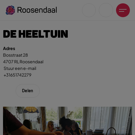
DE HEELTUIN
Adres
Bosstraat 28
4707 RL Roosendaal
Zoeksuggesties
Stuur een e-mail
UITagenda
+31651742279
Wandelen
Fietsen
Delen
Winkeltijden en koopzondagen