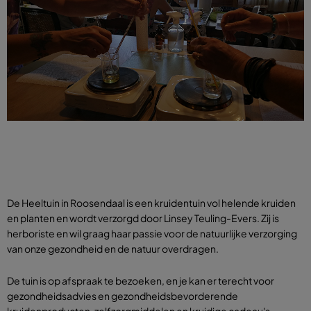
De Heeltuin in Roosendaal is een kruidentuin vol helende kruiden
en planten en wordt verzorgd door Linsey Teuling-Evers. Zij is
herboriste en wil graag haar passie voor de natuurlijke verzorging
van onze gezondheid en de natuur overdragen.
De tuin is op afspraak te bezoeken, en je kan er terecht voor
gezondheidsadvies en gezondheidsbevorderende
kruidenproducten, zelfzorgmiddelen en kruidige cadeau's.