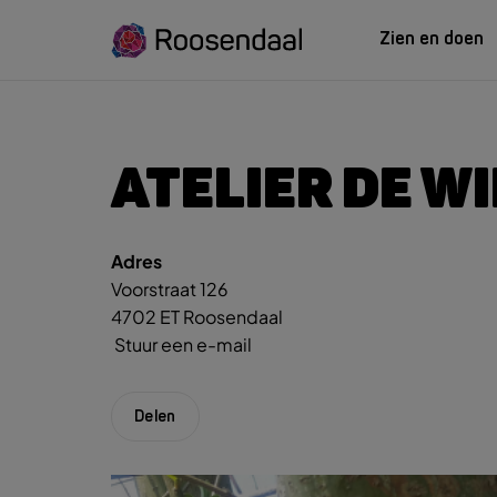
Zien en doen
ZIEN EN
LEREN
ATELIER DE W
Adres
Zoeksug
UITagenda
Studeren in Roosendaal
Voorstraat 126
UITag
Wandelen
INTROosendaal
4702 ET Roosendaal
Wand
Eten & Drinken
Stuur een e-mail
Fiets
Activiteiten
Winke
Plan je bezoek
Delen