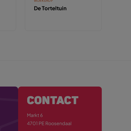
WORKSHOP
WORK
De Torteltuin
BBQ
Cen
CONTACT
Markt 6
4701 PE Roosendaal