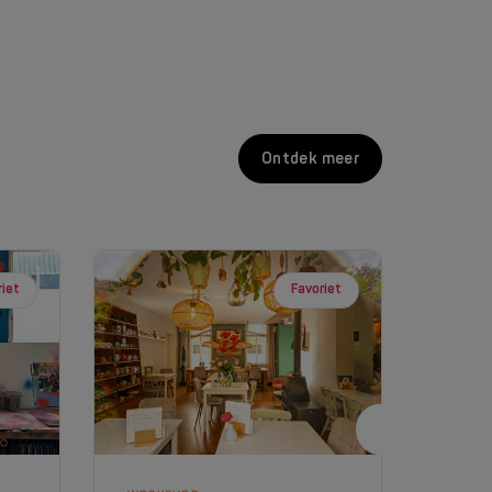
Ontdek meer
riet
Favoriet