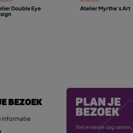
RKSHOP
WORKSHOP
elier Double Eye
Atelier Myrthe's Art
sign
PLAN JE
JE BEZOEK
BEZOEK
 informatie
Stel je ideale dag samen,
a