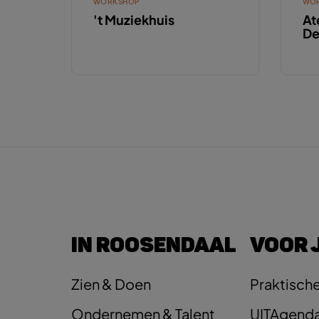
WORKSHOP
WO
't Muziekhuis
At
De
IN ROOSENDAAL
VOOR 
Zien & Doen
Praktische
Ondernemen & Talent
UITAgend