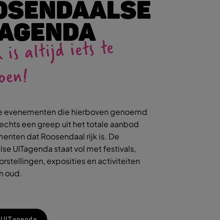
OSENDAALSE
TAGENDA
R is altijd iets te
oen!
e evenementen die hierboven genoemd
slechts een greep uit het totale aanbod
enten dat Roosendaal rijk is. De
e UITagenda staat vol met festivals,
orstellingen, exposities en activiteiten
en oud.
e UITagenda