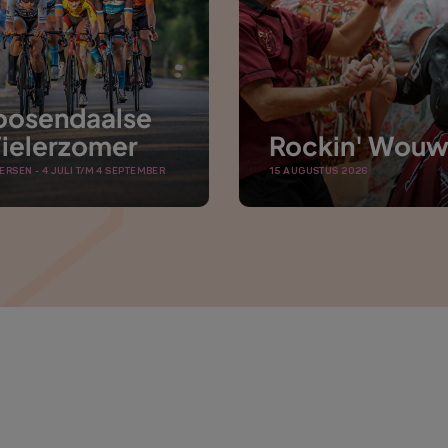
oosendaalse
ielerzomer
Rockin' Wou
ERSEN - 4 JULI T/M 4 SEPTEMBER
15 AUGUSTUS 2026