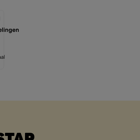
lingen
al
STAP