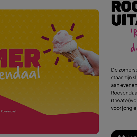
RO
UI
'
d
De zomers
staan zijn 
aan evenem
Roosendaals
(theater)vo
voor jong 
Bekijk d