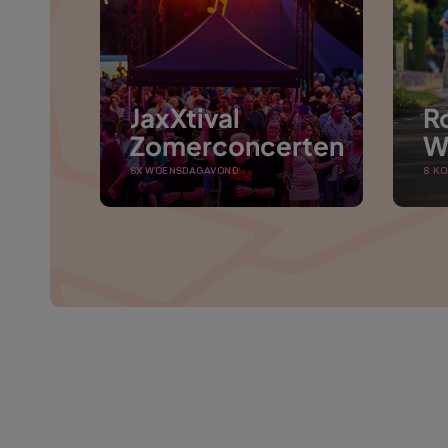
JaxXtival
R
Zomerconcerten
W
6X WOENSDAGAVOND
8 KO