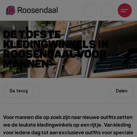
DE TOFSTE
KLEDINGWINKELS IN
ROOSENDAAL VOOR
MANNEN
Zoeksuggesties
UITagenda
Wandelen
Ga terug
Delen
Fietsen
Winkeltijden en koopzondagen
Voor mannen die op zoek zijn naar nieuwe outfits zetten
we de leukste kledingwinkels op een rijtje. Van kleding
voor iedere dag tot aan exclusieve outfits voor speciale