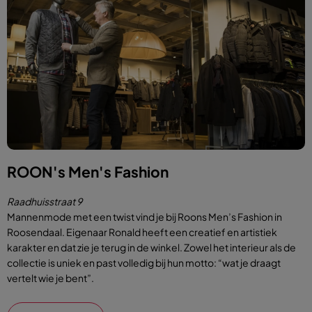
ROON's Men's Fashion
Raadhuisstraat 9
Mannenmode met een twist vind je bij
Roons Men’s Fashion
in
Roosendaal. Eigenaar Ronald heeft een creatief en artistiek
karakter en dat zie je terug in de winkel. Zowel het interieur als de
collectie is uniek en past volledig bij hun motto: “wat je draagt
vertelt wie je bent”.