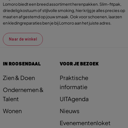
Lomoro biedt een breed assortiment herenpakken. Slim-fitpak,
driedelig kostuum of stijlvolle smoking, hier krijg je alles precies op
maat en afgestemd op jouw smaak. Ook voor schoenen, laarzen
en kledingreparaties ben je bij Lomoro aan het juiste adres.
Naar de winkel
IN ROOSENDAAL
VOOR JE BEZOEK
Zien & Doen
Praktische
informatie
Ondernemen &
Talent
UITAgenda
Wonen
Nieuws
Evenementenloket