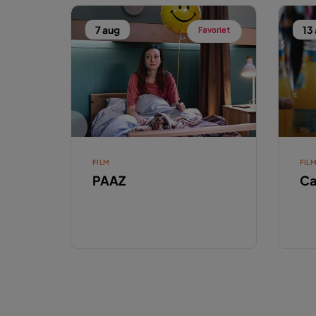
7 aug
13
Favoriet
FILM
FIL
PAAZ
Ca