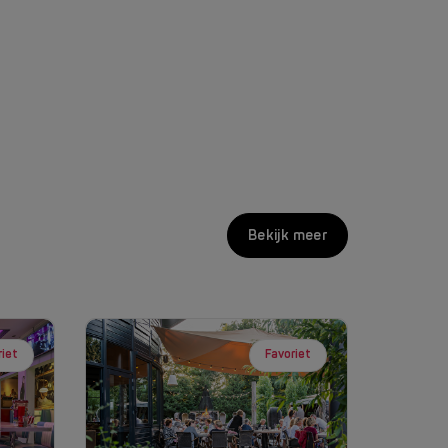
Bekijk meer
riet
Favoriet