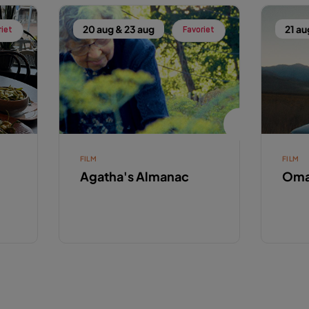
20 aug & 23 aug
21 au
riet
Favoriet
FILM
FILM
Agatha's Almanac
Oma