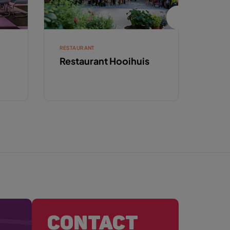
RESTAURANT
RESTA
Restaurant Hooihuis
De M
drin
CONTACT