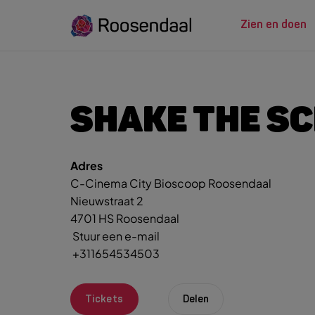
Zien en doen
ZIEN EN
LEREN
SHAKE THE SC
Adres
Zoeksug
UITagenda
Studeren in Roosendaal
C-Cinema City Bioscoop Roosendaal
UITag
Wandelen
INTROosendaal
Nieuwstraat 2
Wand
Eten & Drinken
4701 HS Roosendaal
Fiets
Stuur een e-mail
Activiteiten
Winke
+311654534503
Plan je bezoek
Tickets
Delen