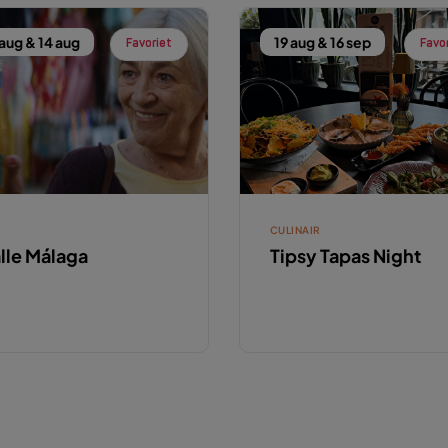
 aug & 14 aug
19 aug & 16 sep
Favoriet
Favo
M
CULINAIR
lle Málaga
Tipsy Tapas Night