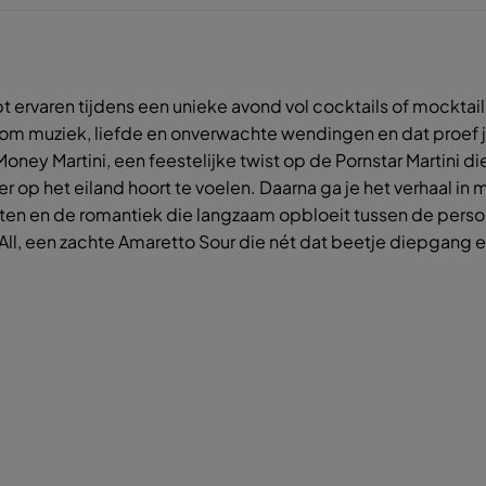
t ervaren tijdens een unieke avond vol cocktails of mockt
t om muziek, liefde en onverwachte wendingen en dat proef je
ey Martini, een feestelijke twist op de Pornstar Martini d
 op het eiland hoort te voelen. Daarna ga je het verhaal in m
ten en de romantiek die langzaam opbloeit tussen de pers
All, een zachte Amaretto Sour die nét dat beetje diepgang 