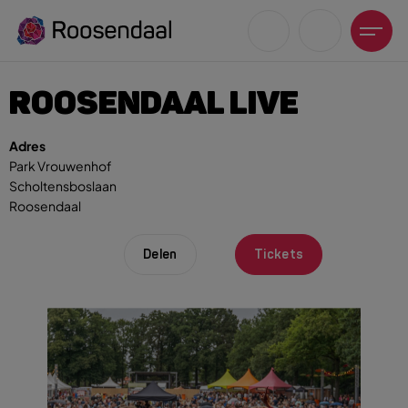
ROOSENDAAL LIVE
Adres
Park Vrouwenhof
Scholtensboslaan
Zoeksuggesties
Roosendaal
UITagenda
Wandelen
Delen
Tickets
Fietsen
Winkeltijden en koopzondagen