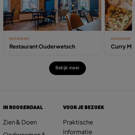
RESTAURANT
RESTAURANT
Restaurant Ouderwetsch
Curry Ma
Bekijk meer
IN ROOSENDAAL
VOOR JE BEZOEK
Zien & Doen
Praktische
informatie
Ondernemen &