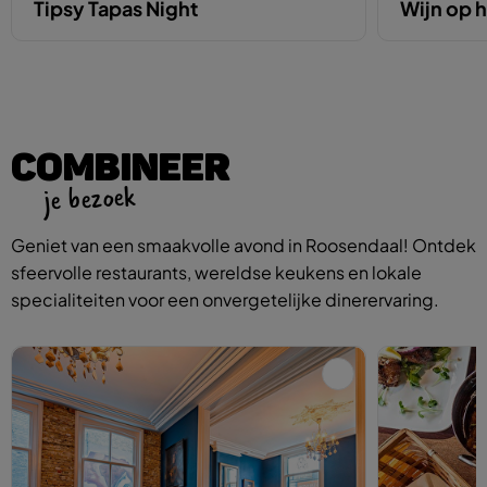
Tipsy Tapas Night
Wijn op h
COMBINEER
je bezoek
Geniet van een smaakvolle avond in Roosendaal! Ontdek
sfeervolle restaurants, wereldse keukens en lokale
specialiteiten voor een onvergetelijke dinerervaring.