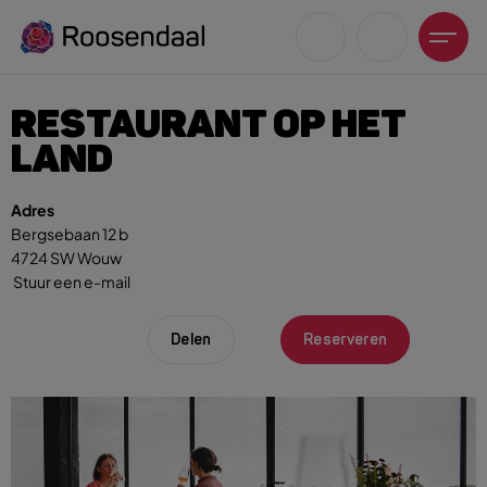
RESTAURANT OP HET
LAND
Adres
Zoeksuggesties
Bergsebaan 12 b
4724 SW Wouw
UITagenda
Stuur een e-mail
Wandelen
Fietsen
Delen
Reserveren
Winkeltijden en koopzondagen