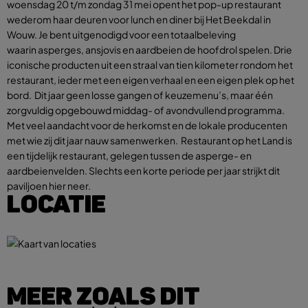
woensdag 20 t/m zondag 31 mei opent het pop-up restaurant
wederom haar deuren voor lunch en diner bij Het Beekdal in
Wouw. Je bent uitgenodigd voor een totaalbeleving
waarin asperges, ansjovis en aardbeien de hoofdrol spelen. Drie
iconische producten uit een straal van tien kilometer rondom het
restaurant, ieder met een eigen verhaal en een eigen plek op het
bord. Dit jaar geen losse gangen of keuzemenu’s, maar één
zorgvuldig opgebouwd middag- of avondvullend programma.
Met veel aandacht voor de herkomst en de lokale producenten
met wie zij dit jaar nauw samenwerken. Restaurant op het Land is
een tijdelijk restaurant, gelegen tussen de asperge- en
aardbeienvelden. Slechts een korte periode per jaar strijkt dit
paviljoen hier neer.
LOCATIE
MEER ZOALS DIT