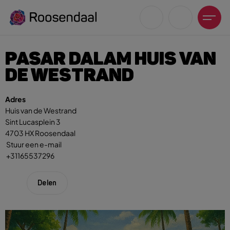
PASAR DALAM HUIS VAN
DE WESTRAND
Adres
Zoeksuggesties
Huis van de Westrand
Sint Lucasplein 3
UITagenda
4703 HX Roosendaal
Wandelen
Stuur een e-mail
+31165537296
Fietsen
Winkeltijden en koopzondagen
Delen