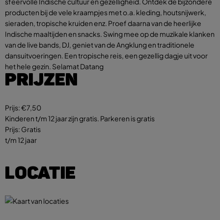
sfeervolle Indische cultuur en gezelligheid. Ontdek de bijzondere
producten bij de vele kraampjes met o.a. kleding, houtsnijwerk,
sieraden, tropische kruiden enz. Proef daarna van de heerlijke
Indische maaltijden en snacks. Swing mee op de muzikale klanken
van de live bands, DJ, geniet van de Angklung en traditionele
dansuitvoeringen. Een tropische reis, een gezellig dagje uit voor
het hele gezin. Selamat Datang
PRIJZEN
Prijs:
€7,50
Kinderen t/m 12 jaar zijn gratis. Parkeren is gratis
Prijs:
Gratis
t/m 12 jaar
LOCATIE