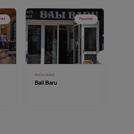
riet
Favoriet
RESTAURANT
RESTA
Bali Baru
Rest