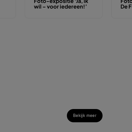
Foto-expositie ‘Ja, ik
Foto
wil – voor iedereen!’
De F
Bekijk meer