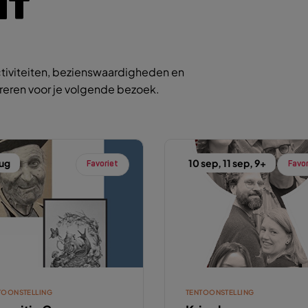
IT
tiviteiten, bezienswaardigheden en
ireren voor je volgende bezoek.
aug
10 sep, 11 sep, 9+
Favoriet
Favo
TOONSTELLING
TENTOONSTELLING