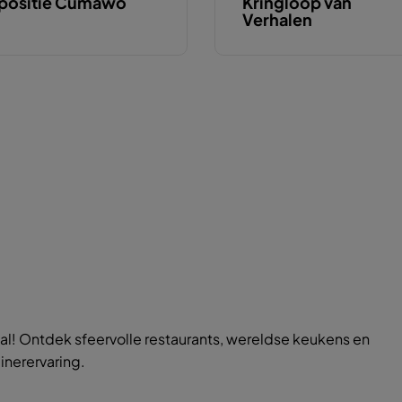
positie Cumawo
Kringloop van
Verhalen
l! Ontdek sfeervolle restaurants, wereldse keukens en
inerervaring.