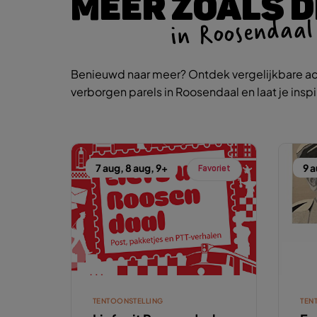
MEER ZOALS D
in Roosendaal
Benieuwd naar meer? Ontdek vergelijkbare ac
verborgen parels in Roosendaal en laat je insp
7 aug, 8 aug, 9+
9 
Favoriet
TENTOONSTELLING
TEN