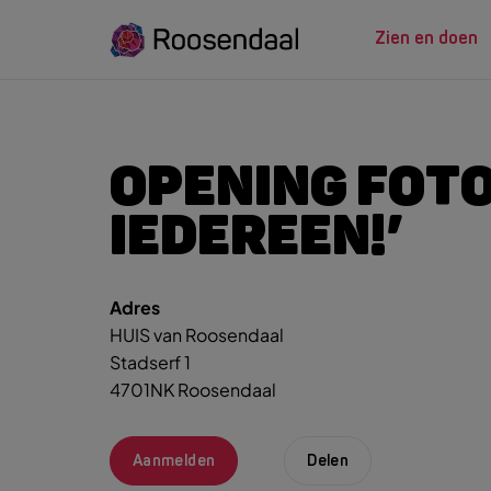
Zien en doen
ZIEN EN
LEREN
OPENING FOTO-
IEDEREEN!’
Zoeksug
UITagenda
Studeren in Roosendaal
UITag
Wandelen
INTROosendaal
Adres
Wand
HUIS van Roosendaal
Eten & Drinken
Fiets
Stadserf 1
Activiteiten
Winke
4701NK Roosendaal
Plan je bezoek
Aanmelden
Delen