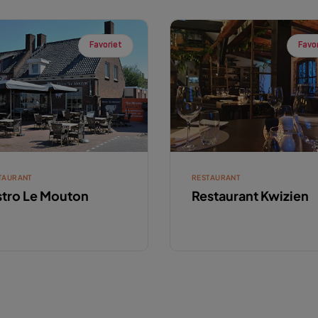
Favoriet
Favo
TAURANT
RESTAURANT
stro Le Mouton
Restaurant Kwizien