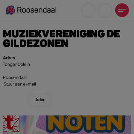
MUZIEKVERENIGING DE
GILDEZONEN
Adres
Tongerloplein
Zoeksuggesties
UITagenda
Roosendaal
Wandelen
Stuur een e-mail
Fietsen
Winkeltijden en koopzondagen
Delen