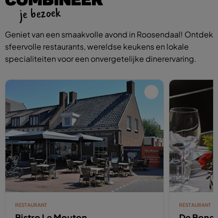
je bezoek
Geniet van een smaakvolle avond in Roosendaal! Ontdek
sfeervolle restaurants, wereldse keukens en lokale
specialiteiten voor een onvergetelijke dinerervaring.
RESTAURANT
RESTAURANT
Bistro Le Mouton
De Bone