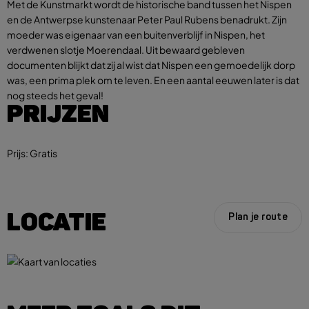
Met de Kunstmarkt wordt de historische band tussen het Nispen
en de Antwerpse kunstenaar Peter Paul Rubens benadrukt. Zijn
moeder was eigenaar van een buitenverblijf in Nispen, het
verdwenen slotje Moerendaal. Uit bewaard gebleven
documenten blijkt dat zij al wist dat Nispen een gemoedelijk dorp
was, een prima plek om te leven. En een aantal eeuwen later is dat
nog steeds het geval!
PRIJZEN
Prijs:
Gratis
LOCATIE
Plan je route