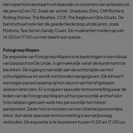
Het repertoire bestaat hoofdzakelijk uit nummers van artiesten uit
de jaren 60 en 70. Zoals de ‘echte’ Shadows, Elvis, Cliff Richard,
Rolling Stones, The Beatles, CCR, The Eagles en Dire Straits. De
band schuwt ook niet de goede Nederpop uit die jaren, zoals
Motions, Tee Set en Sandy Coast. De muzikanten treden op van
14.00 tot 17.00 uur met daarin een pauze.
Fotogroep Nispen
De expositie van Fotogroep Nispen is te bezichtigen in een lokaal
van basisschool De Linde, is gemakkelijk vanaf de kunstmarkt te
bereiken. De ingang is namelijk aan de achterzijde van het
schoolgebouw en wordt met borden aangegeven. Elk lid heeft
een eigen paneel waarop zij hun oeuvre van het afgelopen
seizoen laten zien. Er is nog een speciale tentoonstelling waar de
leden van de Fotogroep Nispen uit hun persoonlijk archief één
foto hebben gekozen welk hen persoonlijk het meest
aanspreekt. Deze foto is voorzien van een (kleine) persoonlijke
tekst. Aan deze speciale tentoonstelling is een prijsvraag
verboden. De expositie is te bezoeken tussen 11.00 en 17.00 uur.