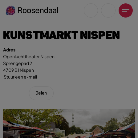
KUNSTMARKT NISPEN
Adres
Openluchttheater Nispen
Sprengepad 2
Zoeksuggesties
4709 BJ Nispen
UITagenda
Stuur een e-mail
Wandelen
Fietsen
Delen
Winkeltijden en koopzondagen