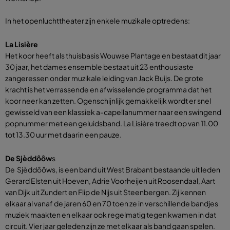
In het openluchttheater zijn enkele muzikale optredens:
La Lisière
Het koor heeft als thuisbasis Wouwse Plantage en bestaat dit jaar
30 jaar, het dames ensemble bestaat uit 23 enthousiaste
zangeressen onder muzikale leiding van Jack Buijs. De grote
kracht is het verrassende en afwisselende programma dat het
koor neer kan zetten. Ogenschijnlijk gemakkelijk wordt er snel
gewisseld van een klassiek a-capellanummer naar een swingend
popnummer met een geluidsband. La Lisière treedt op van 11.00
tot 13.30 uur met daarin een pauze.
De Sjèddôôw
s
De Sjèddôôws, is een band uit West Brabant bestaande uit leden
Gerard Elsten uit Hoeven, Adrie Voorheijen uit Roosendaal, Aart
van Dijk uit Zundert en Flip de Nijs uit Steenbergen. Zij kennen
elkaar al vanaf de jaren 60 en 70 toen ze in verschillende bandjes
muziek maakten en elkaar ook regelmatig tegen kwamen in dat
circuit. Vier jaar geleden zijn ze met elkaar als band gaan spelen.