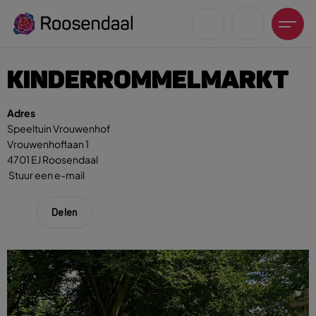
KINDERROMMELMARKT
Adres
Speeltuin Vrouwenhof
Vrouwenhoflaan 1
Zoeksuggesties
4701 EJ Roosendaal
UITagenda
Stuur een e-mail
Wandelen
Fietsen
Delen
Winkeltijden en koopzondagen