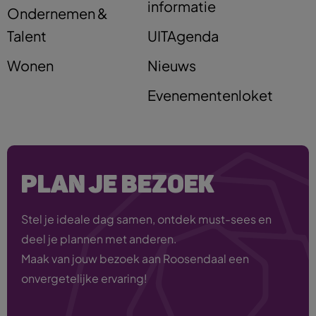
informatie
Ondernemen &
Talent
UITAgenda
Wonen
Nieuws
Evenementenloket
PLAN JE BEZOEK
Stel je ideale dag samen, ontdek must-sees en
deel je plannen met anderen.
Maak van jouw bezoek aan Roosendaal een
onvergetelijke ervaring!