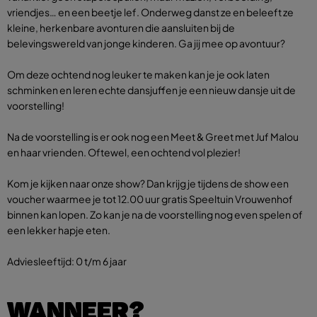
vriendjes… en een beetje lef. Onderweg danst ze en beleeft ze
kleine, herkenbare avonturen die aansluiten bij de
belevingswereld van jonge kinderen. Ga jij mee op avontuur?
Om deze ochtend nog leuker te maken kan je je ook laten
schminken en leren echte dansjuffen je een nieuw dansje uit de
voorstelling!
Na de voorstelling is er ook nog een Meet & Greet met Juf Malou
en haar vrienden. Oftewel, een ochtend vol plezier!
Kom je kijken naar onze show? Dan krijg je tijdens de show een
voucher waarmee je tot 12.00 uur gratis Speeltuin Vrouwenhof
binnen kan lopen. Zo kan je na de voorstelling nog even spelen of
een lekker hapje eten.
Adviesleeftijd: 0 t/m 6 jaar
WANNEER?