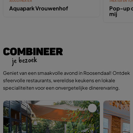
JEUGDTHEATER
THEATER EN TO
Aquapark Vrouwenhof
Pop-up d
mij
COMBINEER
je bezoek
Geniet van een smaakvolle avond in Roosendaal! Ontdek
sfeervolle restaurants, wereldse keukens en lokale
specialiteiten voor een onvergetelijke dinerervaring.