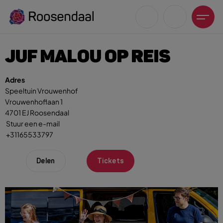
JUF MALOU OP REIS
Adres
Speeltuin Vrouwenhof
Vrouwenhoflaan 1
Zoeksuggesties
4701 EJ Roosendaal
UITagenda
Stuur een e-mail
+31165533797
Wandelen
Fietsen
Delen
Tickets
Winkeltijden en koopzondagen