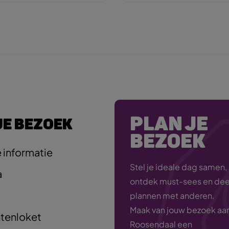
PLAN JE
JE BEZOEK
BEZOEK
 informatie
Stel je ideale dag samen,
a
ontdek must-sees en deel
plannen met anderen.
Maak van jouw bezoek aa
tenloket
Roosendaal een