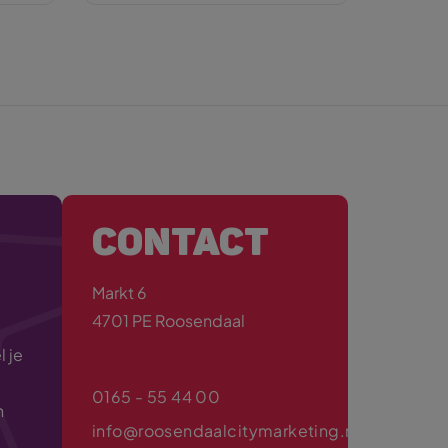
CONTACT
Markt 6
4701 PE Roosendaal
 je
0165 - 55 44 00
n
info@roosendaalcitymarketing.nl