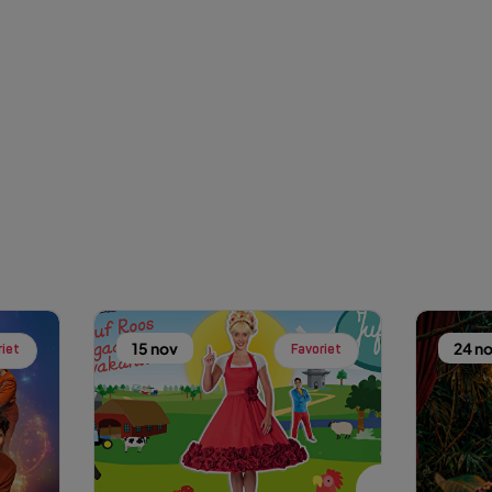
15 nov
24 n
riet
Favoriet