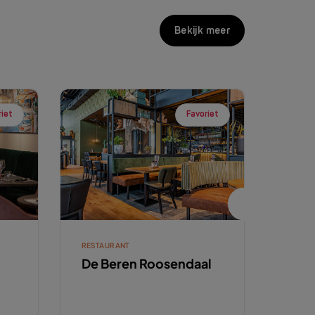
Bekijk meer
riet
Favoriet
RESTAURANT
RESTA
De Beren Roosendaal
De 