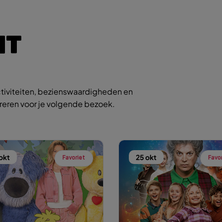
IT
tiviteiten, bezienswaardigheden en
ireren voor je volgende bezoek.
okt
25 okt
Favoriet
Favo