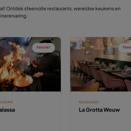
l! Ontdek sfeervolle restaurants, wereldse keukens en
inerervaring.
Favoriet
Favo
TAURANT
RESTAURANT
alassa
La Grotta Wouw