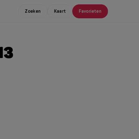
Zoeken
Kaart
Favorieten
13
E LEUKSTE EVENTS
NDAAL
da