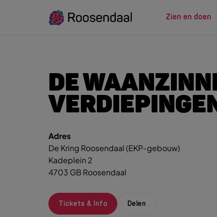
Zien en doen
ZIEN EN
LEREN
DE WAANZINNI
VERDIEPINGEN
Zoeksug
UITagenda
Studeren in Roosendaal
UITag
Wandelen
INTROosendaal
Adres
Wand
De Kring Roosendaal (EKP-gebouw)
Eten & Drinken
Fiets
Kadeplein 2
Activiteiten
Winke
4703 GB Roosendaal
Plan je bezoek
Tickets & Info
Delen