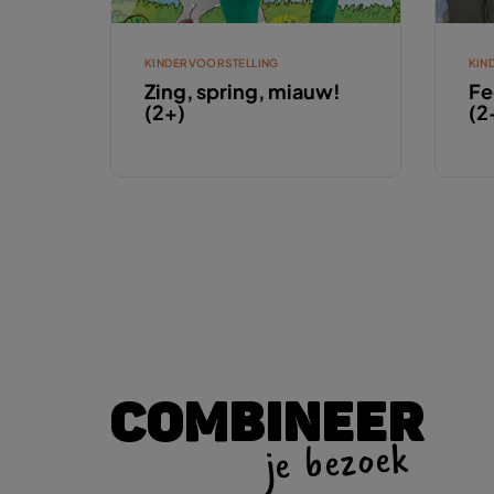
KINDERVOORSTELLING
KIN
Zing, spring, miauw!
Fe
(2+)
(2
COMBINEER
je bezoek