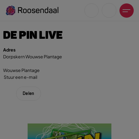
DE PIN LIVE
Adres
Dorpskern Wouwse Plantage
Zoeksuggesties
Wouwse Plantage
UITagenda
Stuur een e-mail
Wandelen
Fietsen
Delen
Winkeltijden en koopzondagen