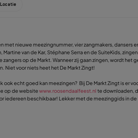
Locatie
en met nieuwe meezingnummer, vier zangmakers, dansers en h
Martine van de Kar, Stéphane Serra en de SuiteKids, zingen 
ste zangers op de Markt. Wanneer zij gaan zingen, wordt he
jn. Niet voor niets heet het De Markt Zingt!
iek ook echt goed kan meezingen? Bij De Markt Zingt is er v
ine op de website
www.roosendaalfeest.nl
te downloaden, du
oor iedereen beschikbaar! Lekker met de meezinggids in de