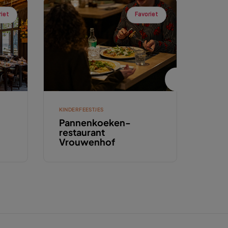
riet
Favoriet
KINDERFEESTJES
RESTA
Pannenkoeken-
Bist
restaurant
Vrouwenhof