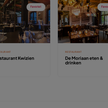
Favoriet
Favo
TAURANT
RESTAURANT
staurant Kwizien
De Moriaan eten &
drinken