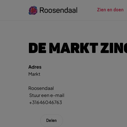
Zien en doen
ZIEN EN
LEREN
DE MARKT ZIN
Adres
Zoeksug
UITagenda
Studeren in Roosendaal
Markt
UITag
Wandelen
INTROosendaal
Wand
Eten & Drinken
Roosendaal
Fiets
Stuur een e-mail
Activiteiten
Winke
+31646046763
Plan je bezoek
Delen