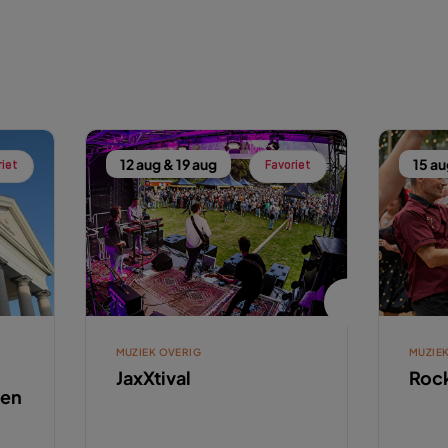
12 aug & 19 aug
15 au
riet
Favoriet
MUZIEK OVERIG
MUZIE
JaxXtival
Roc
ren