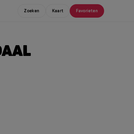
Zoeken
Kaart
Favorieten
DAAL
E LEUKSTE EVENTS
NDAAL
da