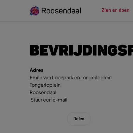
Zien en doen
ZIEN EN
LEREN
BEVRIJDINGS
Adres
Zoeksug
UITagenda
Studeren in Roosendaal
Emile van Loonpark en Tongerloplein
UITag
Wandelen
INTROosendaal
Tongerloplein
Wand
Eten & Drinken
Roosendaal
Fiets
Stuur een e-mail
Activiteiten
Winke
Plan je bezoek
Delen