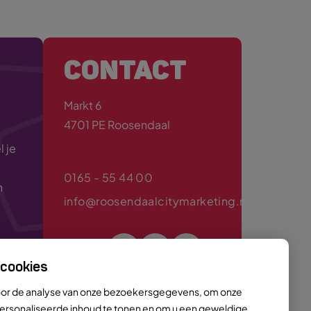
CONTACT
Markt 6
4701 PE Roosendaal
 je
0165 - 55 44 00
n
info@roosendaalcitymarketing.nl
Volg ons
 cookies
oor de analyse van onze bezoekersgegevens, om onze
ersonaliseerde inhoud te tonen en om u een geweldige