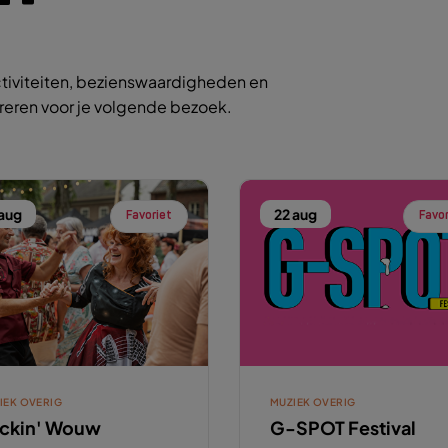
tiviteiten, bezienswaardigheden en
ireren voor je volgende bezoek.
 aug
22 aug
Favoriet
Favo
IEK OVERIG
MUZIEK OVERIG
ckin' Wouw
G-SPOT Festival