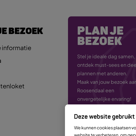
PLAN JE
JE BEZOEK
BEZOEK
 informatie
Stel je ideale dag samen,
a
ontdek must-sees en deel
plannen met anderen.
Maak van jouw bezoek aa
tenloket
Roosendaal een
onvergetelijke ervaring!
Deze website gebruikt
We kunnen cookies plaatsen v
Plan nu je bezoek
website te verbeteren, om gep