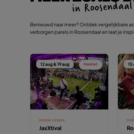
in Roosendaal
Benieuwd naar meer? Ontdek vergelijkbare ac
verborgen parels in Roosendaal en laat je insp
12 aug & 19 aug
15
Favoriet
MUZIEK OVERIG
MUZ
JaxXtival
Ro