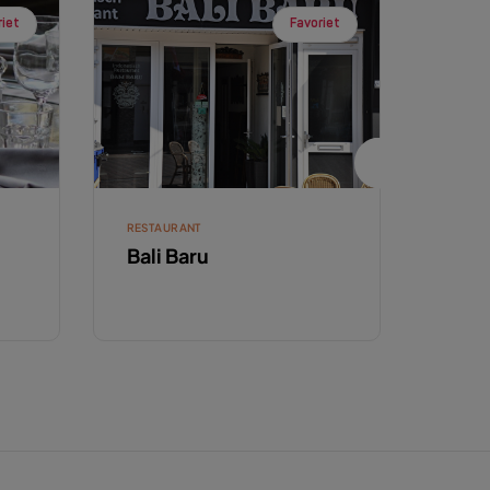
riet
Favoriet
RESTAURANT
RESTA
Bali Baru
Rest