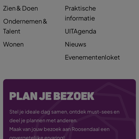
Zien & Doen
Praktische
informatie
Ondernemen &
Talent
UITAgenda
Wonen
Nieuws
Evenementenloket
PLAN JE BEZOEK
Stel je ideale dag samen, ontdek must-sees en
deel je plannen met anderen.
Maak van jouw bezoek aan Roosendaal een
onvergetelijke ervaring!