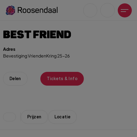
BEST FRIEND
Adres
Bevestiging VriendenKring 25-26
Zoeksuggesties
UITagenda
Delen
Tickets & Info
Wandelen
Fietsen
Winkeltijden en koopzondagen
Prijzen
Locatie