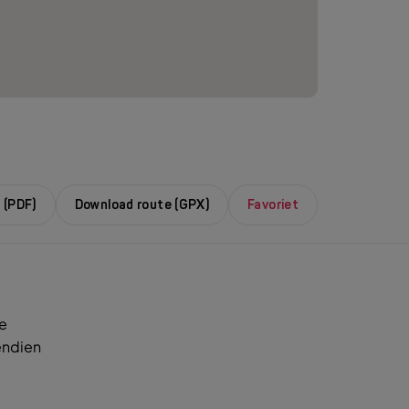
 (PDF)
Download route (GPX)
Favoriet
De
endien