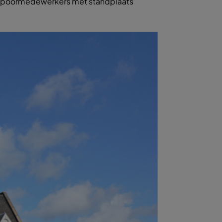
 spoormedewerkers met standplaats