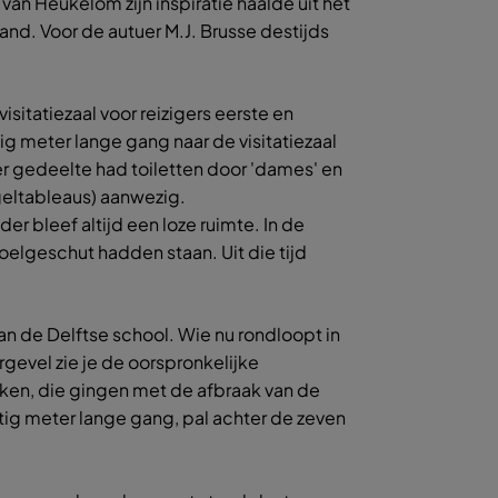
n Heukelom zijn inspiratie haalde uit het
nd. Voor de autuer M.J. Brusse destijds
tatiezaal voor reizigers eerste en
ig meter lange gang naar de visitatiezaal
ker gedeelte had toiletten door 'dames' en
tegeltableaus) aanwezig.
 bleef altijd een loze ruimte. In de
elgeschut hadden staan. Uit die tijd
an de Delftse school. Wie nu rondloopt in
gevel zie je de oorspronkelijke
eken, die gingen met de afbraak van de
rtig meter lange gang, pal achter de zeven