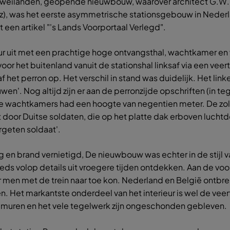
weilanden, geopende nieuwbouw, waarover architect G.W. va
z), was het eerste asymmetrische stationsgebouw in Nederla
t een artikel "'s Lands Voorportaal Verlegd".
it met een prachtige hoge ontvangsthal, wachtkamer en visi
or het buitenland vanuit de stationshal linksaf via een veert
 het perron op. Het verschil in stand was duidelijk. Het lin
uwen'. Nog altijd zijn er aan de perronzijde opschriften (in 
e wachtkamers had een hoogte van negentien meter. De zolder
oor Duitse soldaten, die op het platte dak erboven luchtdo
rgeten soldaat'.
 en brand vernietigd, De nieuwbouw was echter in de stijl v
 volop details uit vroegere tijden ontdekken. Aan de voor
 men met de trein naar toe kon. Nederland en België ontbr
ren. Het markantste onderdeel van het interieur is wel de vee
 de muren en het vele tegelwerk zijn ongeschonden gebleven.