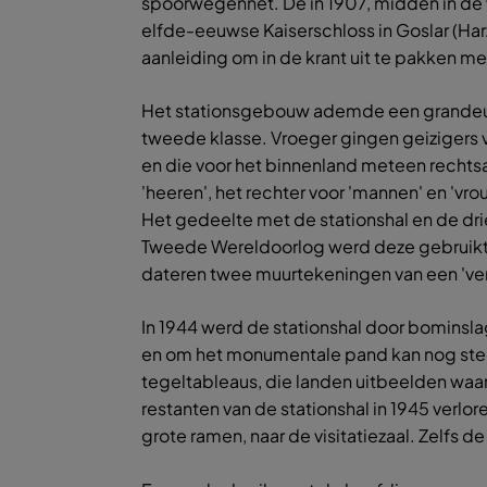
spoorwegennet. De in 1907, midden in de 
elfde-eeuwse Kaiserschloss in Goslar (Har
aanleiding om in de krant uit te pakken me
Het stationsgebouw ademde een grandeur u
tweede klasse. Vroeger gingen geizigers vo
en die voor het binnenland meteen rechtsaf
'heeren', het rechter voor 'mannen' en 'vro
Het gedeelte met de stationshal en de dri
Tweede Wereldoorlog werd deze gebruikt d
dateren twee muurtekeningen van een 've
In 1944 werd de stationshal door bominslag
en om het monumentale pand kan nog steeds
tegeltableaus, die landen uitbeelden waar
restanten van de stationshal in 1945 verlo
grote ramen, naar de visitatiezaal. Zelfs