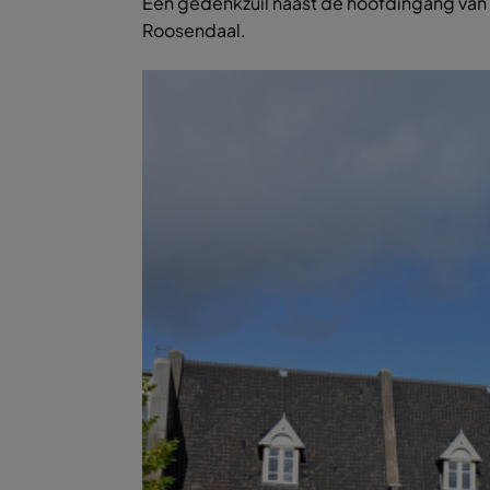
Een gedenkzuil naast de hoofdingang va
Roosendaal.