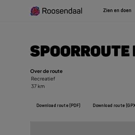
Zien en doen
ZIEN EN
LEREN
SPOORROUTE
Over de route
Zoeksug
UITagenda
Studeren in Roosendaal
Recreatief
UITag
Wandelen
INTROosendaal
37 km
Wand
Eten & Drinken
Fiets
Activiteiten
Winke
Download route (PDF)
Download route (GP
Plan je bezoek