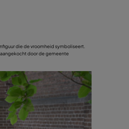
enfiguur die de vroomheid symboliseert.
erk aangekocht door de gemeente