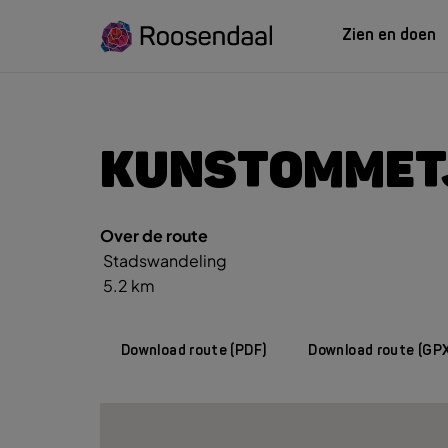
Zien en doen
ZIEN EN
LEREN
KUNSTOMMET
Over de route
Zoeksug
UITagenda
Studeren in Roosendaal
Stadswandeling
UITag
Wandelen
INTROosendaal
5.2 km
Wand
Eten & Drinken
Fiets
Activiteiten
Winke
Download route (PDF)
Download route (GP
Plan je bezoek