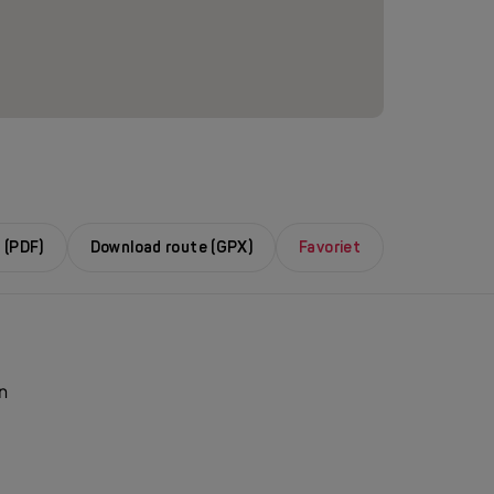
 (PDF)
Download route (GPX)
Favoriet
n