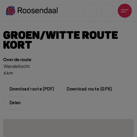
GROEN/WITTE ROUTE
KORT
Over de route
Zoeksuggesties
Wandeltocht
6 km
UITagenda
Wandelen
Download route (PDF)
Download route (GPX)
Fietsen
Winkeltijden en koopzondagen
Delen