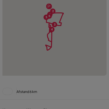
2
1
6
5
3
4
Afstand
6 km