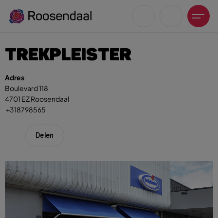
TREKPLEISTER
Adres
Boulevard 118
4701 EZ Roosendaal
Zoeksuggesties
+318798565
UITagenda
Wandelen
Delen
Fietsen
Winkeltijden en koopzondagen