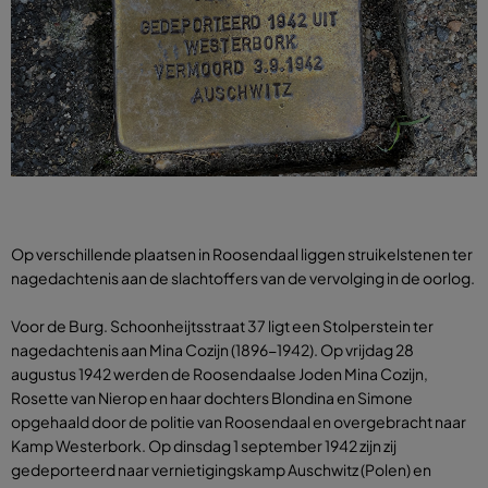
Op verschillende plaatsen in Roosendaal liggen struikelstenen ter
nagedachtenis aan de slachtoffers van de vervolging in de oorlog.
Voor de Burg. Schoonheijtsstraat 37 ligt een Stolperstein ter
nagedachtenis aan Mina Cozijn (1896-1942). Op vrijdag 28
augustus 1942 werden de Roosendaalse Joden Mina Cozijn,
Rosette van Nierop en haar dochters Blondina en Simone
opgehaald door de politie van Roosendaal en overgebracht naar
Kamp Westerbork. Op dinsdag 1 september 1942 zijn zij
gedeporteerd naar vernietigingskamp Auschwitz (Polen) en