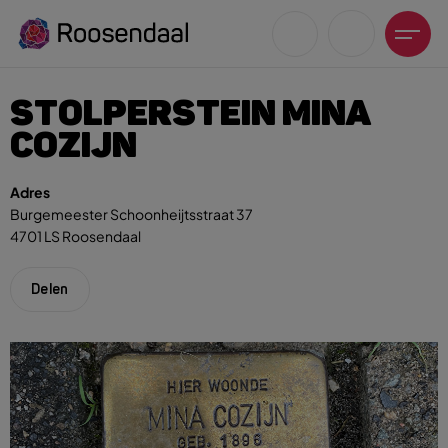
STOLPERSTEIN MINA
COZIJN
Adres
Burgemeester Schoonheijtsstraat 37
Zoeksuggesties
4701 LS Roosendaal
UITagenda
Wandelen
Delen
Fietsen
Winkeltijden en koopzondagen