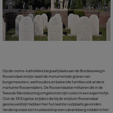
Op de rooms-katholieke begraafplaats aan de Bredaseweg in
Roosendaal vind je naast de monumentale graven van
burgemeesters, wethouders en bekende families ook andere
markante Roosendalers. De Roosendaalse militairen die in de
Tweede Wereldoorlog omgekomen zijn rusten in een eigen hofje.
Ook de 38 Engelse strijders die bij de strijd om Roosendaal
gesneuveld zijn hebben hier hun laatste rustplaats gevonden.
Verderop staat een kruisbeeld op een calvarieberg midden in het