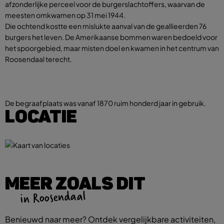
afzonderlijke perceel voor de burgerslachtoffers, waarvan de
meesten omkwamen op 31 mei 1944.
Die ochtend kostte een mislukte aanval van de geallieerden 76
burgers het leven. De Amerikaanse bommen waren bedoeld voor
het spoorgebied, maar misten doel en kwamen in het centrum van
Roosendaal terecht.
De begraafplaats was vanaf 1870 ruim honderd jaar in gebruik.
LOCATIE
MEER ZOALS DIT
in Roosendaal
Benieuwd naar meer? Ontdek vergelijkbare activiteiten,