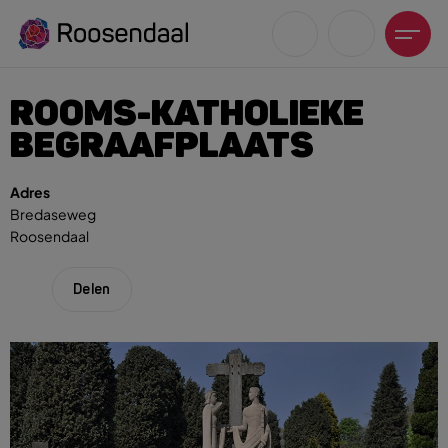
ROOMS-KATHOLIEKE
BEGRAAFPLAATS
Adres
Bredaseweg
Zoeksuggesties
Roosendaal
UITagenda
Wandelen
Delen
Fietsen
Winkeltijden en koopzondagen