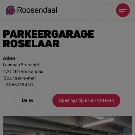
PARKEERGARAGE
ROSELAAR
Adres
Laan van Brabant 5
Zoeksuggesties
4701 BM Roosendaal
UITagenda
Stuur een e-mail
Wandelen
+31165745430
Fietsen
Winkeltijden en koopzondagen
Delen
Openingstijden en tarieven