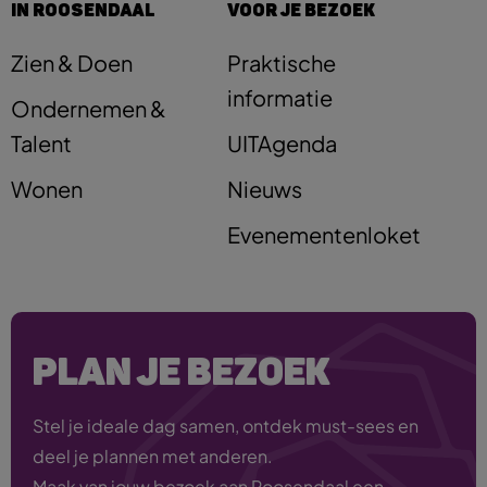
IN ROOSENDAAL
VOOR JE BEZOEK
Zien & Doen
Praktische
informatie
Ondernemen &
Talent
UITAgenda
Wonen
Nieuws
Evenementenloket
PLAN JE BEZOEK
Stel je ideale dag samen, ontdek must-sees en
deel je plannen met anderen.
Maak van jouw bezoek aan Roosendaal een