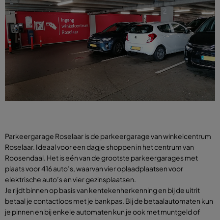
Parkeergarage Roselaar is de parkeergarage van winkelcentrum
Roselaar. Ideaal voor een dagje shoppen in het centrum van
Roosendaal. Het is eén van de grootste parkeergarages met
plaats voor 416 auto’s, waarvan vier oplaadplaatsen voor
elektrische auto’s en vier gezinsplaatsen.
Je rijdt binnen op basis van kentekenherkenning en bij de uitrit
betaal je contactloos met je bankpas. Bij de betaalautomaten kun
je pinnen en bij enkele automaten kun je ook met muntgeld of