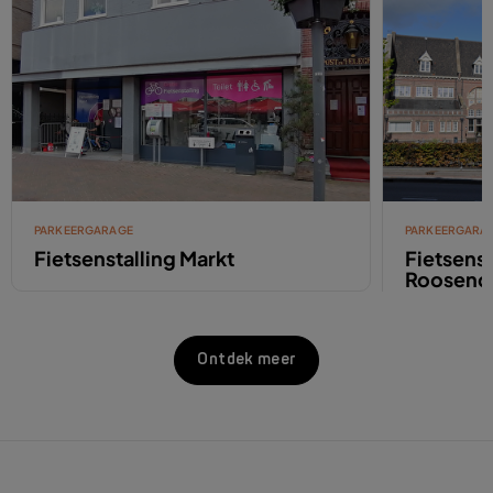
PARKEERGARAGE
PARKEERGARA
Fietsenstalling Markt
Fietsenst
Roosend
Ontdek meer