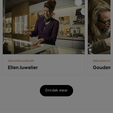
SIERADEN/JUWELIER
SIERADEN/JUWE
Ellen Juwelier
Goudsme
Ontdek meer