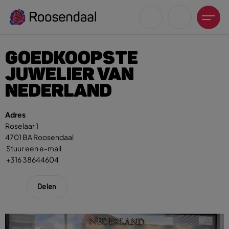
GOEDKOOPSTE
JUWELIER VAN
NEDERLAND
Zoeksuggesties
Adres
Roselaar 1
UITagenda
4701 BA Roosendaal
Wandelen
Stuur een e-mail
Fietsen
+316 38644604
Winkeltijden en koopzondagen
Delen