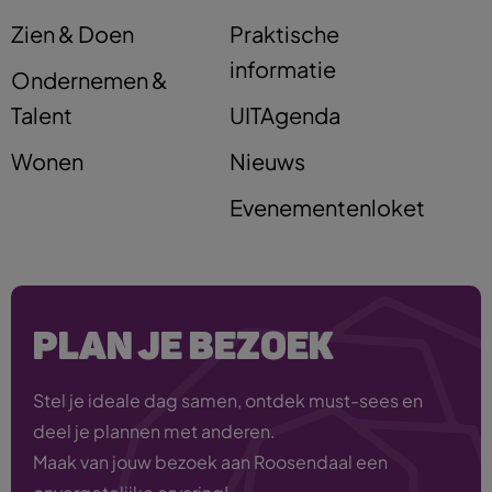
Zien & Doen
Praktische
informatie
Ondernemen &
Talent
UITAgenda
Wonen
Nieuws
Evenementenloket
PLAN JE BEZOEK
Stel je ideale dag samen, ontdek must-sees en
deel je plannen met anderen.
Maak van jouw bezoek aan Roosendaal een