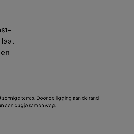
est-
 laat
 en
t zonnige terras. Door de ligging aan de rand
 van een dagje samen weg.