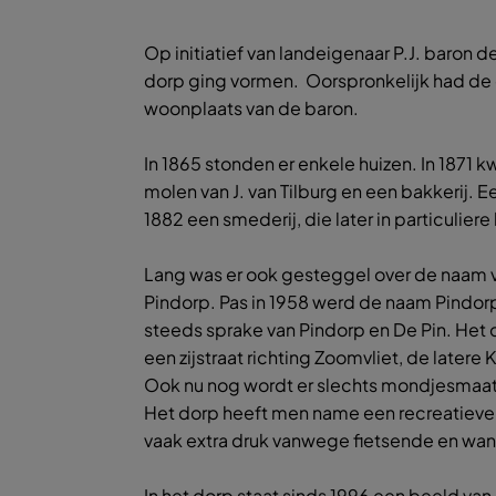
Op initiatief van landeigenaar P.J. baron
dorp ging vormen. Oorspronkelijk had de d
woonplaats van de baron.
In 1865 stonden er enkele huizen. In 1871 
molen van J. van Tilburg en een bakkerij. E
1882 een smederij, die later in particulier
Lang was er ook gesteggel over de naam va
Pindorp. Pas in 1958 werd de naam Pindor
steeds sprake van Pindorp en De Pin. Het
een zijstraat richting Zoomvliet, de latere
Ook nu nog wordt er slechts mondjesma
Het dorp heeft men name een recreatieve 
vaak extra druk vanwege fietsende en wa
In het dorp staat sinds 1996 een beeld van