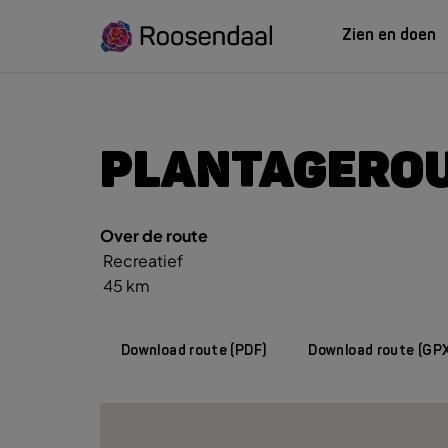
Zien en doen
ZIEN EN
LEREN
PLANTAGEROU
Over de route
Zoeksug
UITagenda
Studeren in Roosendaal
Recreatief
UITag
Wandelen
INTROosendaal
45 km
Wand
Eten & Drinken
Fiets
Activiteiten
Winke
Download route (PDF)
Download route (GP
Plan je bezoek