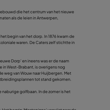
k gebouwd die het centrum van het nieuwe
aten als de leien in Antwerpen,
e het begin van het dorp. In 1876 kwam de
koloniale waren. De Caters zelf stichtte in
Nieuwe Dorp' en ineens was er de naam
 in West-Brabant, is overigens nog
 de weg van Wouw naar Huijbergen. Met
e uitbreidingsplannen tot stand gekomen.
naburige golfbaan. In de zomer is het
. Het begrip ‘Mastepinne’ verwijst naar de