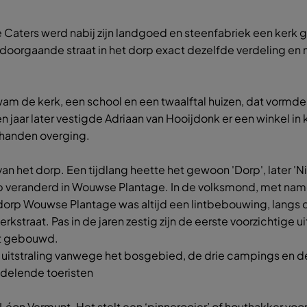
 de Caters werd nabij zijn landgoed en steenfabriek een ker
oorgaande straat in het dorp exact dezelfde verdeling en m
kwam de kerk, een school en een twaalftal huizen, dat vormd
en jaar later vestigde Adriaan van Hooijdonk er een winkel in 
e handen overging.
n het dorp. Een tijdlang heette het gewoon 'Dorp', later '
p veranderd in Wouwse Plantage. In de volksmond, met name
 dorp Wouwse Plantage was altijd een lintbebouwing, langs
 Kerkstraat. Pas in de jaren zestig zijn de eerste voorzichtig
at gebouwd.
uitstraling vanwege het bosgebied, de drie campings en de 
ndelende toeristen
 Léon Vermunt. Het stelt een ‘pinnerooier’ of houthakker voor