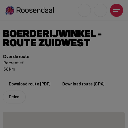
BOERDERIJWINKEL -
ROUTE ZUIDWEST
Over de route
Zoeksuggesties
Recreatief
38 km
UITagenda
Wandelen
Download route (PDF)
Download route (GPX)
Fietsen
Winkeltijden en koopzondagen
Delen