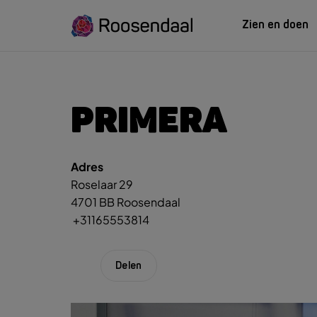
Zien en doen
ZIEN EN
LEREN
PRIMERA
Adres
Zoeksug
UITagenda
Studeren in Roosendaal
Roselaar 29
UITag
Wandelen
INTROosendaal
4701 BB Roosendaal
Wand
Eten & Drinken
+31165553814
Fiets
Activiteiten
Winke
Plan je bezoek
Delen