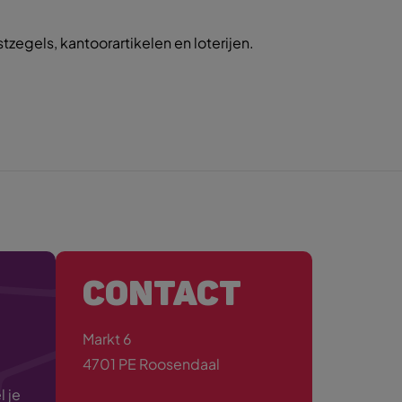
egels, kantoorartikelen en loterijen.
CONTACT
Markt 6
4701 PE Roosendaal
 je