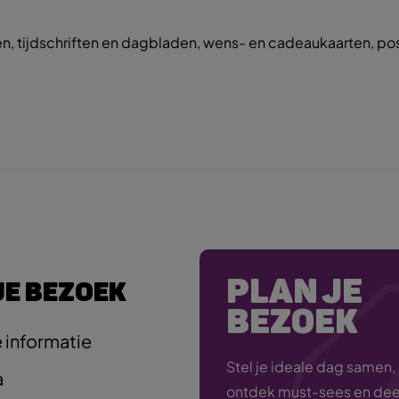
, tijdschriften en dagbladen, wens- en cadeaukaarten, postz
PLAN JE
JE BEZOEK
BEZOEK
 informatie
Stel je ideale dag samen,
a
ontdek must-sees en deel