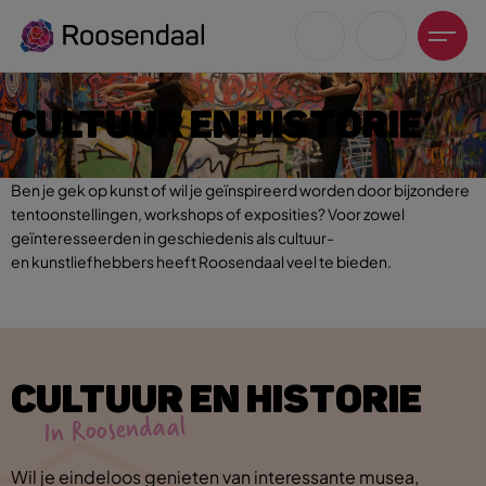
CULTUUR EN HISTORIE
Ben je gek op kunst of wil je geïnspireerd worden door bijzondere
tentoonstellingen, workshops of exposities? Voor zowel
Zoeksuggesties
geïnteresseerden in geschiedenis als cultuur-
en kunstliefhebbers heeft Roosendaal veel te bieden.
UITagenda
Wandelen
Fietsen
Winkeltijden en koopzondagen
CULTUUR EN HISTORIE
In Roosendaal
Wil je eindeloos genieten van interessante musea,