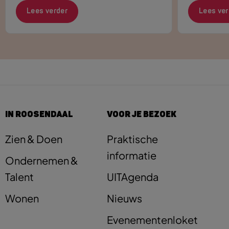
Lees verder
Lees ver
IN ROOSENDAAL
VOOR JE BEZOEK
Zien & Doen
Praktische
informatie
Ondernemen &
Talent
UITAgenda
Wonen
Nieuws
Evenementenloket