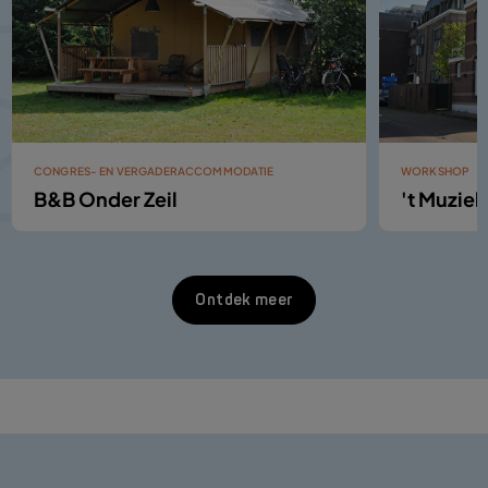
CONGRES- EN VERGADERACCOMMODATIE
WORKSHOP
B&B Onder Zeil
't Muziek
Ontdek meer