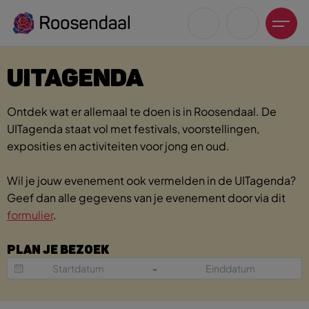
UITAGENDA
Ontdek wat er allemaal te doen is in Roosendaal. De
UITagenda staat vol met festivals, voorstellingen,
exposities en activiteiten voor jong en oud.
Zoeksuggesties
UITagenda
Wil je jouw evenement ook vermelden in de UITagenda?
Wandelen
Geef dan alle gegevens van je evenement door via dit
Fietsen
formulier
.
Winkeltijden en koopzondagen
PLAN JE BEZOEK
-