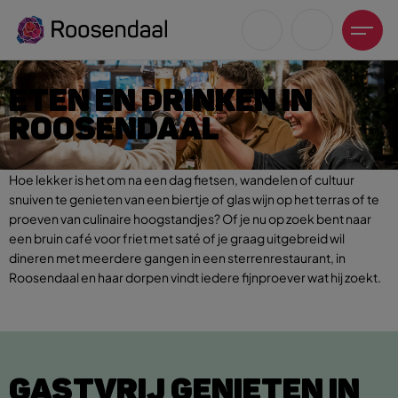
ETEN EN DRINKEN IN
ROOSENDAAL
Hoe lekker is het om na een dag fietsen, wandelen of cultuur
Zoeksuggesties
snuiven te genieten van een biertje of glas wijn op het terras of te
proeven van culinaire hoogstandjes? Of je nu op zoek bent naar
UITagenda
een bruin café voor friet met saté of je graag uitgebreid wil
Wandelen
dineren met meerdere gangen in een sterrenrestaurant, in
Fietsen
Roosendaal en haar dorpen vindt iedere fijnproever wat hij zoekt.
Winkeltijden en koopzondagen
GASTVRIJ GENIETEN IN